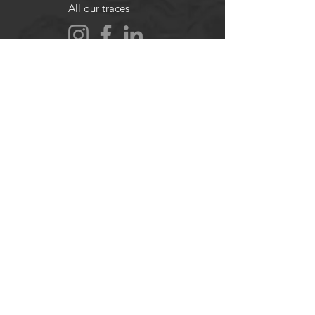
All our traces
randonnons.com@gmail.com
Forum
Contact
About
Legal notices
Cookie policy
Legal notices
About
Legal notices
Help