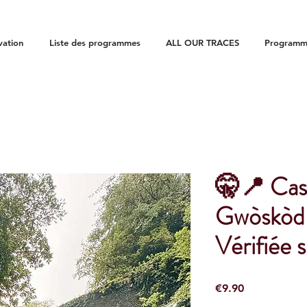
vation
Liste des programmes
ALL OUR TRACES
Programme
🤫📍 Cas
Gwòskòd 
Vérifiée s
Price
€9.90