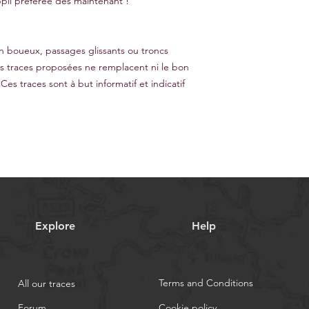
pli préférée dès maintenant !
ain boueux, passages glissants ou troncs
es traces proposées ne remplacent ni le bon
 Ces traces sont à but informatif et indicatif
Explore
Help
Terms and Conditions
All our traces
Forum
Cookie policy