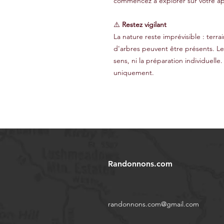
commencez à explorer sur votre ap
⚠️
Restez vigilant
La nature reste imprévisible : terr
d'arbres peuvent être présents. L
sens, ni la préparation individuelle.
uniquement.
Randonnons.com
randonnons.com@gmail.com