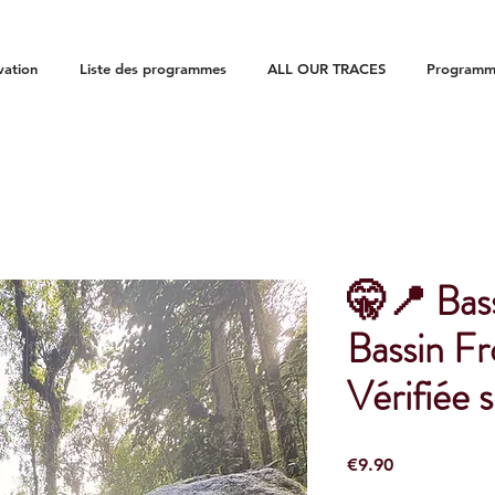
vation
Liste des programmes
ALL OUR TRACES
Programme
🤫📍 Bas
Bassin Fr
Vérifiée s
Price
€9.90