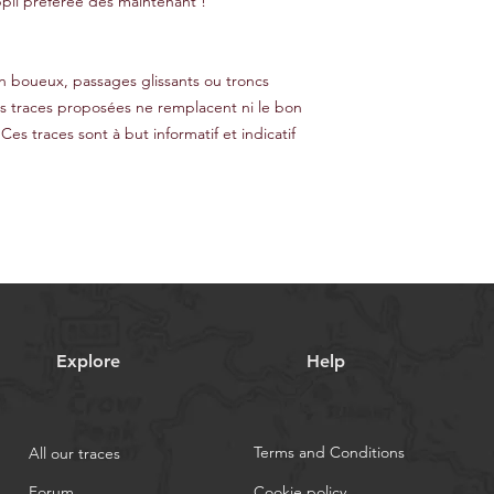
pli préférée dès maintenant !
ain boueux, passages glissants ou troncs
es traces proposées ne remplacent ni le bon
 Ces traces sont à but informatif et indicatif
Explore
Help
Terms and Conditions
All our traces
Forum
Cookie policy