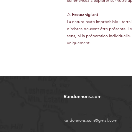
commencez à explorer sur votre ap
⚠️
Restez vigilant
La nature reste imprévisible : terr
d'arbres peuvent être présents. L
sens, ni la préparation individuelle.
uniquement.
Randonnons.com
randonnons.com@gmail.com