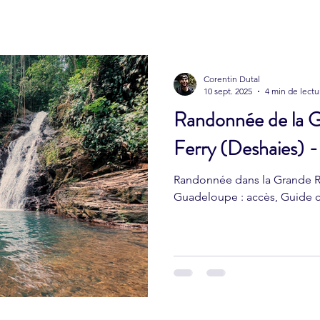
Equipements
Guadeloupe
Plage
Roches gravées
Corentin Dutal
10 sept. 2025
4 min de lectu
Randonnée de la G
Ferry (Deshaies) -
Randonnée dans la Grande Ri
Guadeloupe : accès, Guide 