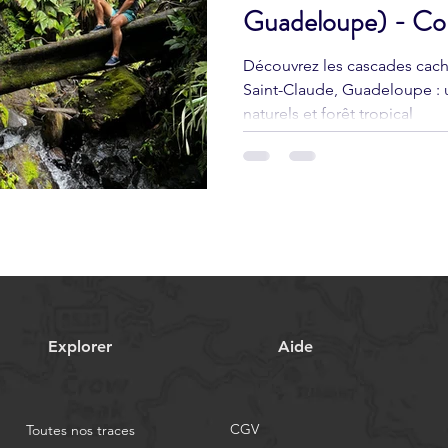
Guadeloupe) - Co
?
Découvrez les cascades caché
Saint-Claude, Guadeloupe : 
naturels et forêt tropical
Explorer
Aide
CGV
Toutes nos traces