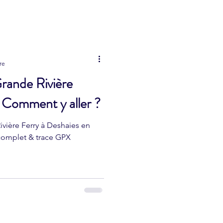
Etangs
re
rande Rivière
 Comment y aller ?
vière Ferry à Deshaies en
complet & trace GPX