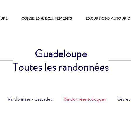
UPE
CONSEILS & EQUIPEMENTS
EXCURSIONS AUTOUR 
Guadeloupe
Toutes les randonnées
Randonnées - Cascades
Randonnées toboggan
Secret
nées - Sommet
Piscine naturelle
Grottes
Souffleurs
n