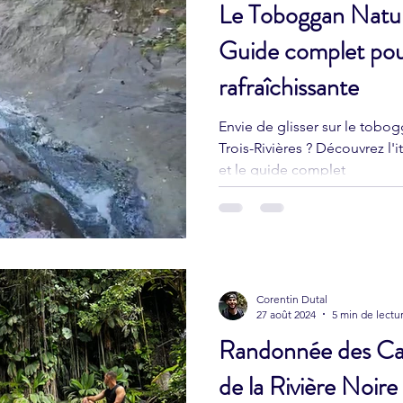
Le Toboggan Nature
Guide complet pou
rafraîchissante
Envie de glisser sur le tobog
Trois-Rivières ? Découvrez l'
et le guide complet
Corentin Dutal
27 août 2024
5 min de lectu
Randonnée des Cas
de la Rivière Noir