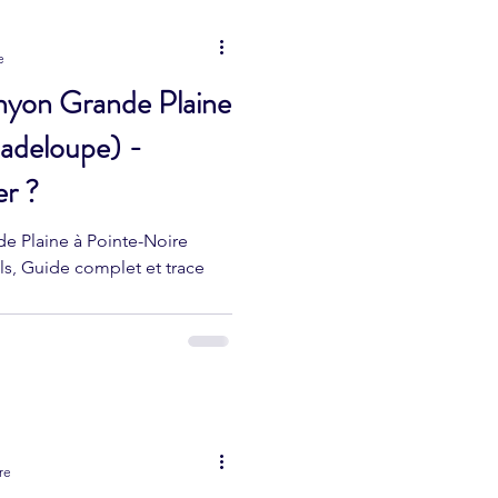
e
yon Grande Plaine
adeloupe) -
r ?
 Plaine à Pointe-Noire
ls, Guide complet et trace
re