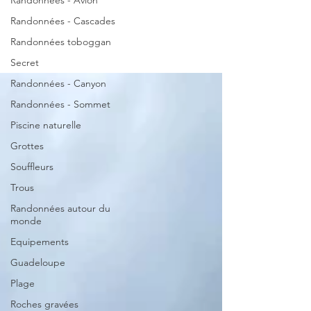
Randonnées -
Randonnées - Avion
Randonnées - Cascades
Sommet
Randonnées toboggan
Secret
Randonnées - Canyon
Randonnées - Sommet
Piscine naturelle
Grottes
Souffleurs
Trous
Randonnées autour du
monde
Equipements
Guadeloupe
Plage
Roches gravées